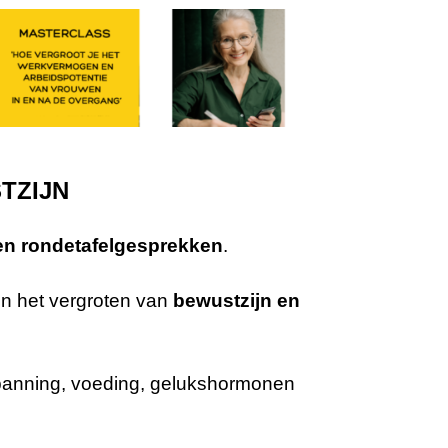
TZIJN
 en rondetafelgesprekken
.
n het vergroten van
bewustzijn en
panning
,
voeding, gelukshormonen