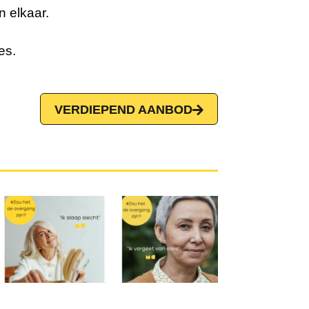
en elkaar
.
es.
VERDIEPEND AANBOD