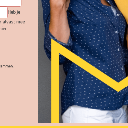
Heb je
om alvast mee
hier
 stemmen.