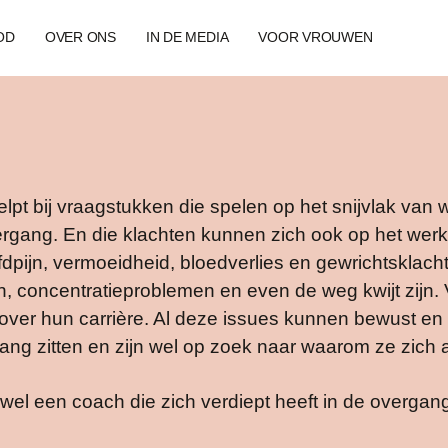
OD
OVER ONS
IN DE MEDIA
VOOR VROUWEN
t bij vraagstukken die spelen op het snijvlak van 
rgang. En die klachten kunnen zich ook op het wer
ofdpijn, vermoeidheid, bloedverlies en gewrichtsklac
n, concentratieproblemen en even de weg kwijt zijn
f over hun carrière. Al deze issues kunnen bewust e
ang zitten en zijn wel op zoek naar waarom ze zich 
el een coach die zich verdiept heeft in de overgan