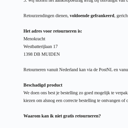
5. Wij storten het aankoopbedrag terug bij ontvangst van 
Retourzendingen dienen,
voldoende gefrankeerd
, geric
Het adres voor retourneren is:
Menokracht
Westbatterijlaan 17
1398 DB MUIDEN
Retourneren vanuit Nederland kan via de PostNL en vanuit
Beschadigd product
We doen ons best je bestelling zo goed mogelijk te verpakk
kiezen om alsnog een correcte bestelling te ontvangen of 
Waarom kan ik niet gratis retourneren?