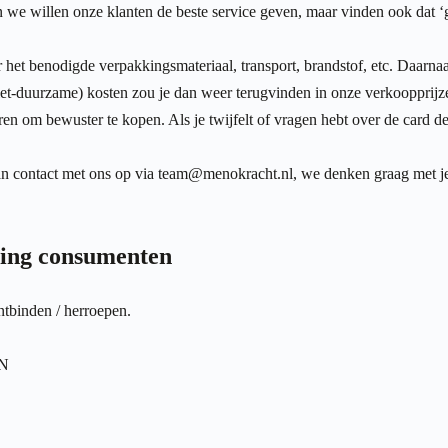
e willen onze klanten de beste service geven, maar vinden ook dat ‘gra
ar het benodigde verpakkingsmateriaal, transport, brandstof, etc. Daarnaas
-duurzame) kosten zou je dan weer terugvinden in onze verkoopprijzen, t
 om bewuster te kopen. Als je twijfelt of vragen hebt over de card de
n contact met ons op via
team@menokracht.nl
, we denken graag met j
ping consumenten
ntbinden / herroepen.
EN