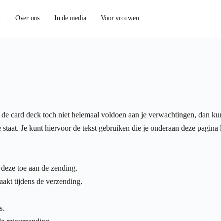
d
Over ons
In de media
Voor vrouwen
ht de card deck toch niet helemaal voldoen aan je verwachtingen, dan ku
 staat. Je kunt hiervoor de tekst gebruiken die je onderaan deze pagina
 deze toe aan de zending.
aakt tijdens de verzending.
s.